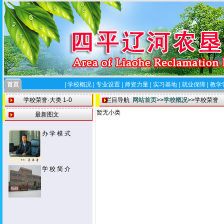
首页
|
学校概况
|
专业设置
|
师资力量
|
实习基地
|
就业保障
|
教学
学校荣誉·大类 1-0
栏目导航
网站首页
>>
学校概况
>>学校荣誉
暂无小类
最新图文
办 学 模 式
学 校 简 介